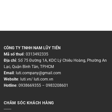
CÔNG TY TNHH NAM LŨY TIẾN
Mã số thuế
: 0313492335
Địa chỉ
: Số 75 Đường 1A, KDC Lý Chiêu Hoàng, Phường An
Lạc, Quận Bình Tân, TP.HCM
Email
:
luti.company@gmail.com
Website
:
luti.vn
/
luti.com.vn
Hotline
:
0938669355
–
0983208601
CHĂM SÓC KHÁCH HÀNG