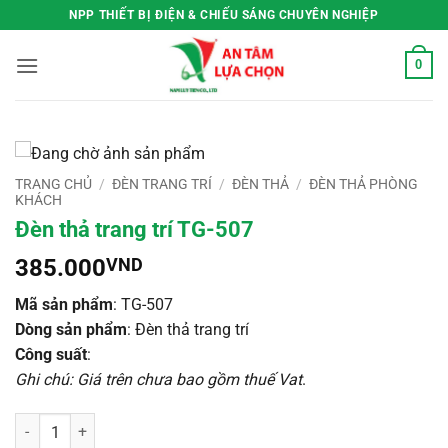
Bỏ
NPP THIẾT BỊ ĐIỆN & CHIẾU SÁNG CHUYÊN NGHIỆP
qua
nội
0
dung
TRANG CHỦ
/
ĐÈN TRANG TRÍ
/
ĐÈN THẢ
/
ĐÈN THẢ PHÒNG
KHÁCH
Đèn thả trang trí TG-507
385.000
VND
Mã sản phẩm
: TG-507
Dòng sản phẩm
: Đèn thả trang trí
Công suất
:
Ghi chú: Giá trên chưa bao gồm thuế Vat
.
Đèn thả trang trí TG-507 số lượng