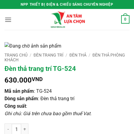
Bỏ
NPP THIẾT BỊ ĐIỆN & CHIẾU SÁNG CHUYÊN NGHIỆP
qua
nội
0
dung
TRANG CHỦ
/
ĐÈN TRANG TRÍ
/
ĐÈN THẢ
/
ĐÈN THẢ PHÒNG
KHÁCH
Đèn thả trang trí TG-524
630.000
VND
Mã sản phẩm
: TG-524
Dòng sản phẩm
: Đèn thả trang trí
Công suất
:
Ghi chú: Giá trên chưa bao gồm thuế Vat
.
Đèn thả trang trí TG-524 số lượng