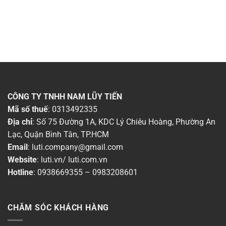
CÔNG TY TNHH NAM LŨY TIẾN
Mã số thuế
: 0313492335
Địa chỉ
: Số 75 Đường 1A, KDC Lý Chiêu Hoàng, Phường An
Lạc, Quận Bình Tân, TP.HCM
Email
:
luti.company@gmail.com
Website
:
luti.vn
/
luti.com.vn
Hotline
:
0938669355
–
0983208601
CHĂM SÓC KHÁCH HÀNG