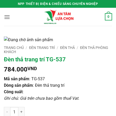
Bỏ
NPP THIẾT BỊ ĐIỆN & CHIẾU SÁNG CHUYÊN NGHIỆP
qua
nội
0
dung
TRANG CHỦ
/
ĐÈN TRANG TRÍ
/
ĐÈN THẢ
/
ĐÈN THẢ PHÒNG
KHÁCH
Đèn thả trang trí TG-537
784.000
VND
Mã sản phẩm
: TG-537
Dòng sản phẩm
: Đèn thả trang trí
Công suất
:
Ghi chú: Giá trên chưa bao gồm thuế Vat
.
Đèn thả trang trí TG-537 số lượng