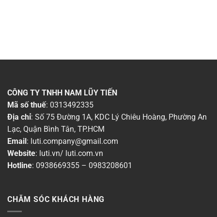
CÔNG TY TNHH NAM LŨY TIẾN
Mã số thuế
: 0313492335
Địa chỉ
: Số 75 Đường 1A, KDC Lý Chiêu Hoàng, Phường An
Lạc, Quận Bình Tân, TP.HCM
Email
:
luti.company@gmail.com
Website
:
luti.vn
/
luti.com.vn
Hotline
:
0938669355
–
0983208601
CHĂM SÓC KHÁCH HÀNG