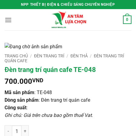
Bỏ
NPP THIẾT BỊ ĐIỆN & CHIẾU SÁNG CHUYÊN NGHIỆP
qua
nội
0
dung
TRANG CHỦ
/
ĐÈN TRANG TRÍ
/
ĐÈN THẢ
/
ĐÈN TRANG TRÍ
QUÁN CAFE
Đèn trang trí quán cafe TE-048
700.000
VND
Mã sản phẩm
: TE-048
Dòng sản phẩm
: Đèn trang trí quán cafe
Công suất
:
Ghi chú: Giá trên chưa bao gồm thuế Vat
.
Đèn trang trí quán cafe TE-048 số lượng