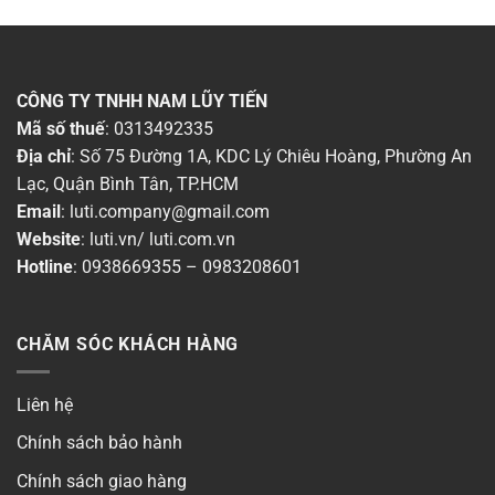
CÔNG TY TNHH NAM LŨY TIẾN
Mã số thuế
: 0313492335
Địa chỉ
: Số 75 Đường 1A, KDC Lý Chiêu Hoàng, Phường An
Lạc, Quận Bình Tân, TP.HCM
Email
:
luti.company@gmail.com
Website
:
luti.vn
/
luti.com.vn
Hotline
:
0938669355
–
0983208601
CHĂM SÓC KHÁCH HÀNG
Liên hệ
Chính sách bảo hành
Chính sách giao hàng