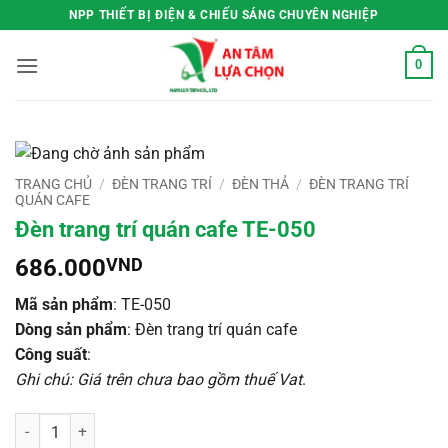
Bỏ
NPP THIẾT BỊ ĐIỆN & CHIẾU SÁNG CHUYÊN NGHIỆP
qua
nội
0
dung
TRANG CHỦ
/
ĐÈN TRANG TRÍ
/
ĐÈN THẢ
/
ĐÈN TRANG TRÍ
QUÁN CAFE
Đèn trang trí quán cafe TE-050
686.000
VND
Mã sản phẩm
: TE-050
Dòng sản phẩm
: Đèn trang trí quán cafe
Công suất
:
Ghi chú: Giá trên chưa bao gồm thuế Vat
.
Đèn trang trí quán cafe TE-050 số lượng