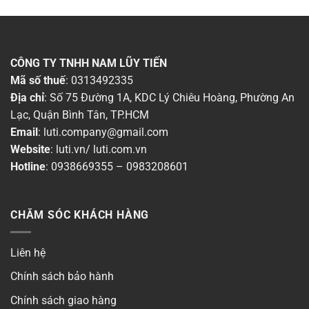
CÔNG TY TNHH NAM LŨY TIẾN
Mã số thuế
: 0313492335
Địa chỉ
: Số 75 Đường 1A, KDC Lý Chiêu Hoàng, Phường An
Lạc, Quận Bình Tân, TP.HCM
Email
:
luti.company@gmail.com
Website
:
luti.vn
/
luti.com.vn
Hotline
:
0938669355
–
0983208601
CHĂM SÓC KHÁCH HÀNG
Liên hệ
Chính sách bảo hành
Chính sách giao hàng