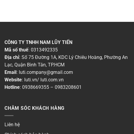
CÔNG TY TNHH NAM LŨY TIẾN
Mã số thuế
: 0313492335
Địa chỉ
: Số 75 Đường 1A, KDC Lý Chiêu Hoàng, Phường An
Lạc, Quận Bình Tân, TP.HCM
Email
:
luti.company@gmail.com
Website
:
luti.vn
/
luti.com.vn
Hotline
:
0938669355
–
0983208601
CHĂM SÓC KHÁCH HÀNG
Liên hệ