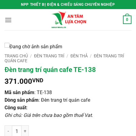
Bỏ
NPP THIẾT BỊ ĐIỆN & CHIẾU SÁNG CHUYÊN NGHIỆP
qua
nội
0
dung
TRANG CHỦ
/
ĐÈN TRANG TRÍ
/
ĐÈN THẢ
/
ĐÈN TRANG TRÍ
QUÁN CAFE
Đèn trang trí quán cafe TE-138
371.000
VND
Mã sản phẩm
: TE-138
Dòng sản phẩm
: Đèn trang trí quán cafe
Công suất
:
Ghi chú: Giá trên chưa bao gồm thuế Vat
.
Đèn trang trí quán cafe TE-138 số lượng