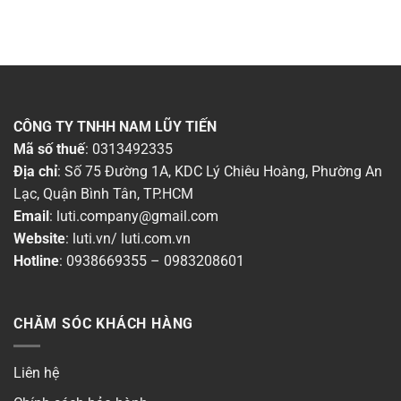
CÔNG TY TNHH NAM LŨY TIẾN
Mã số thuế
: 0313492335
Địa chỉ
: Số 75 Đường 1A, KDC Lý Chiêu Hoàng, Phường An
Lạc, Quận Bình Tân, TP.HCM
Email
:
luti.company@gmail.com
Website
:
luti.vn
/
luti.com.vn
Hotline
:
0938669355
–
0983208601
CHĂM SÓC KHÁCH HÀNG
Liên hệ