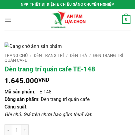
Bỏ
NPP THIẾT BỊ ĐIỆN & CHIẾU SÁNG CHUYÊN NGHIỆP
qua
nội
0
dung
TRANG CHỦ
/
ĐÈN TRANG TRÍ
/
ĐÈN THẢ
/
ĐÈN TRANG TRÍ
QUÁN CAFE
Đèn trang trí quán cafe TE-148
1.645.000
VND
Mã sản phẩm
: TE-148
Dòng sản phẩm
: Đèn trang trí quán cafe
Công suất
:
Ghi chú: Giá trên chưa bao gồm thuế Vat
.
Đèn trang trí quán cafe TE-148 số lượng