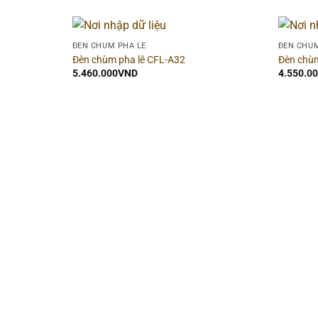
ĐÈN CHÙM PHA LÊ
ĐÈN CHÙM
Đèn chùm pha lê CFL-A32
Đèn chùm
5.460.000
VND
4.550.0