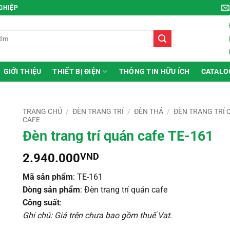
NGHIỆP
GIỚI THIỆU
THIẾT BỊ ĐIỆN
THÔNG TIN HỮU ÍCH
CATALO
TRANG CHỦ
/
ĐÈN TRANG TRÍ
/
ĐÈN THẢ
/
ĐÈN TRANG TRÍ
CAFE
Đèn trang trí quán cafe TE-161
2.940.000
VND
Mã sản phẩm
: TE-161
Dòng sản phẩm
: Đèn trang trí quán cafe
Công suất
:
Ghi chú: Giá trên chưa bao gồm thuế Vat
.