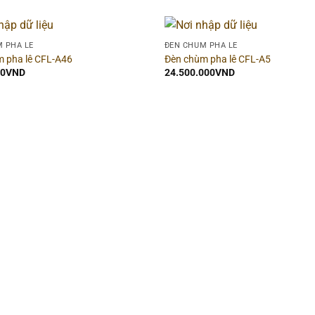
 PHA LÊ
ĐÈN CHÙM PHA LÊ
 pha lê CFL-A46
Đèn chùm pha lê CFL-A5
00
VND
24.500.000
VND