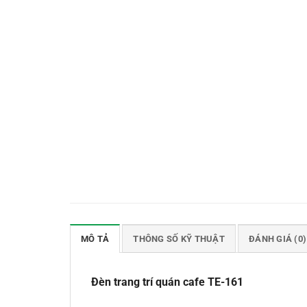
MÔ TẢ
THÔNG SỐ KỸ THUẬT
ĐÁNH GIÁ (0)
Đèn trang trí quán cafe TE-161