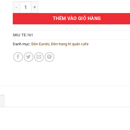
Đèn trang trí quán cafe TE-161 số lượng
THÊM VÀO GIỎ HÀNG
SKU:
TE-161
Danh mục:
Đèn Euroto
,
Đèn trang trí quán cafe