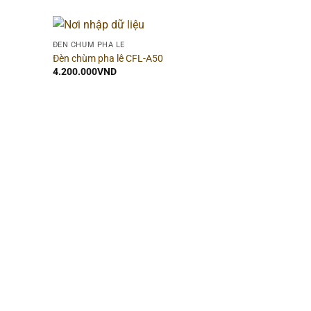
ĐÈN CHÙM PHA LÊ
Đèn chùm pha lê CFL-A50
4.200.000
VND