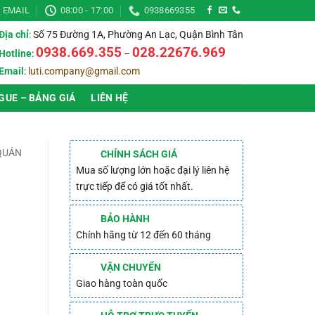
EMAIL
08:00 - 17:00
0938669355
Địa chỉ
:
Số 75 Đường 1A, Phường An Lạc, Quận Bình Tân
0938.669.355
028.22676.969
Hotline
:
–
Email
:
luti.company@gmail.com
GUE – BẢNG GIÁ
LIÊN HỆ
 QUÁN
CHÍNH SÁCH GIÁ
Mua số lượng lớn hoặc đại lý liên hệ
trực tiếp để có giá tốt nhất.
BẢO HÀNH
Chính hãng từ 12 đến 60 tháng
VẬN CHUYỂN
Giao hàng toàn quốc