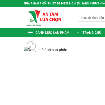
Bỏ
NHÀ PHÂN PHỐI THIẾT BỊ ĐIỆN & CHIẾU SÁNG CHUYÊN 
qua
nội
Tìm
dung
kiếm:
TRANG CHỦ
DANH MỤC SẢN PHẨM