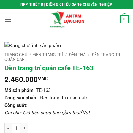
Bỏ
NPP THIẾT BỊ ĐIỆN & CHIẾU SÁNG CHUYÊN NGHIỆP
qua
nội
0
dung
TRANG CHỦ
/
ĐÈN TRANG TRÍ
/
ĐÈN THẢ
/
ĐÈN TRANG TRÍ
QUÁN CAFE
Đèn trang trí quán cafe TE-163
2.450.000
VND
Mã sản phẩm
: TE-163
Dòng sản phẩm
: Đèn trang trí quán cafe
Công suất
:
Ghi chú: Giá trên chưa bao gồm thuế Vat
.
Đèn trang trí quán cafe TE-163 số lượng