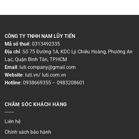
CÔNG TY TNHH NAM LŨY TIẾN
Mã số thuế
: 0313492335
Địa chỉ
: Số 75 Đường 1A, KDC Lý Chiêu Hoàng, Phường An
Lạc, Quận Bình Tân, TP.HCM
Email
:
luti.company@gmail.com
Website
:
luti.vn
/
luti.com.vn
Hotline
:
0938669355
–
0983208601
CHĂM SÓC KHÁCH HÀNG
Liên hệ
Chính sách bảo hành