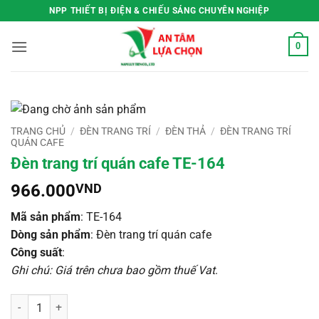
Bỏ
NPP THIẾT BỊ ĐIỆN & CHIẾU SÁNG CHUYÊN NGHIỆP
qua
nội
0
dung
TRANG CHỦ
/
ĐÈN TRANG TRÍ
/
ĐÈN THẢ
/
ĐÈN TRANG TRÍ
QUÁN CAFE
Đèn trang trí quán cafe TE-164
966.000
VND
Mã sản phẩm
: TE-164
Dòng sản phẩm
: Đèn trang trí quán cafe
Công suất
:
Ghi chú: Giá trên chưa bao gồm thuế Vat
.
Đèn trang trí quán cafe TE-164 số lượng