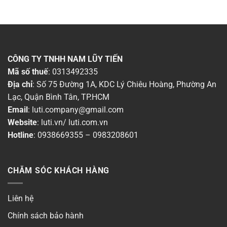
CÔNG TY TNHH NAM LŨY TIẾN
Mã số thuế
: 0313492335
Địa chỉ
: Số 75 Đường 1A, KDC Lý Chiêu Hoàng, Phường An
Lạc, Quận Bình Tân, TP.HCM
Email
:
luti.company@gmail.com
Website
:
luti.vn
/
luti.com.vn
Hotline
:
0938669355
–
0983208601
CHĂM SÓC KHÁCH HÀNG
Liên hệ
Chính sách bảo hành