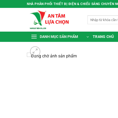
Bỏ
NHÀ PHÂN PHỐI THIẾT BỊ ĐIỆN & CHIẾU SÁNG CHUYÊN 
qua
nội
Tìm
dung
kiếm:
TRANG CHỦ
DANH MỤC SẢN PHẨM