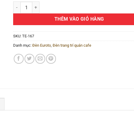
Đèn trang trí quán cafe TE-167 số lượng
THÊM VÀO GIỎ HÀNG
SKU:
TE-167
Danh mục:
Đèn Euroto
,
Đèn trang trí quán cafe