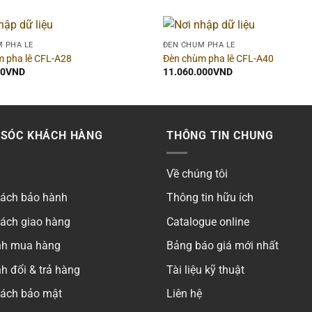
 PHA LÊ
ĐÈN CHÙM PHA LÊ
 pha lê CFL-A28
Đèn chùm pha lê CFL-A40
00
VND
11.060.000
VND
SÓC KHÁCH HÀNG
THÔNG TIN CHUNG
Về chúng tôi
sách bảo hành
Thông tin hữu ích
sách giao hàng
Catalogue online
ình mua hàng
Bảng báo giá mới nhất
h đổi & trả hàng
Tài liệu kỹ thuật
sách bảo mật
Liên hệ