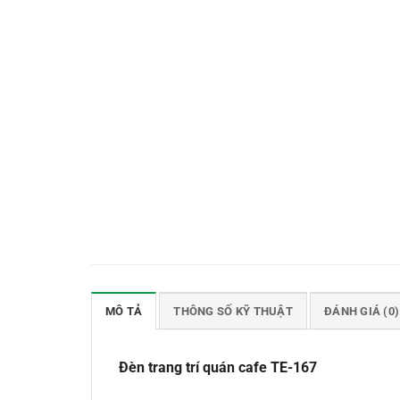
MÔ TẢ
THÔNG SỐ KỸ THUẬT
ĐÁNH GIÁ (0)
Đèn trang trí quán cafe TE-167