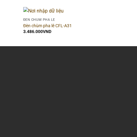
ĐÈN CHÙM PHA LÊ
Đèn chùm pha lê CFL-A31
3.486.000
VND