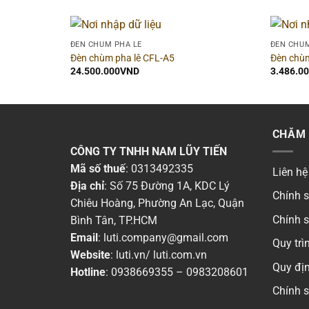
ĐÈN CHÙM PHA LÊ
ĐÈN CHÙM
Đèn chùm pha lê CFL-A5
Đèn chùm
24.500.000
VND
3.486.0
CHĂM 
CÔNG TY TNHH NAM LŨY TIẾN
Mã số thuế
: 0313492335
Liên hệ
Địa chỉ
: Số 75 Đường 1A, KDC Lý
Chính 
Chiêu Hoàng, Phường An Lạc, Quận
Chính 
Bình Tân, TP.HCM
Email
:
luti.company@gmail.com
Quy tr
Website
:
luti.vn
/
luti.com.vn
Quy địn
Hotline
:
0938669355
–
0983208601
Chính 