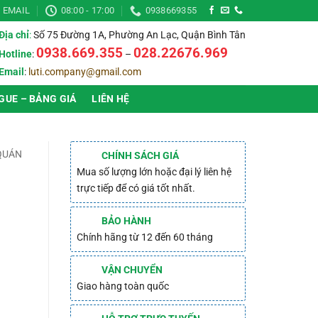
EMAIL
08:00 - 17:00
0938669355
Địa chỉ
:
Số 75 Đường 1A, Phường An Lạc, Quận Bình Tân
0938.669.355
028.22676.969
Hotline
:
–
Email
:
luti.company@gmail.com
GUE – BẢNG GIÁ
LIÊN HỆ
 QUÁN
CHÍNH SÁCH GIÁ
Mua số lượng lớn hoặc đại lý liên hệ
trực tiếp để có giá tốt nhất.
BẢO HÀNH
Chính hãng từ 12 đến 60 tháng
VẬN CHUYỂN
Giao hàng toàn quốc