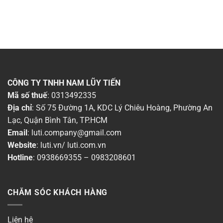
CÔNG TY TNHH NAM LŨY TIẾN
Mã số thuế
: 0313492335
Địa chỉ
: Số 75 Đường 1A, KDC Lý Chiêu Hoàng, Phường An
Lạc, Quận Bình Tân, TP.HCM
Email
:
luti.company@gmail.com
Website
:
luti.vn
/
luti.com.vn
Hotline
:
0938669355
–
0983208601
CHĂM SÓC KHÁCH HÀNG
Liên hệ