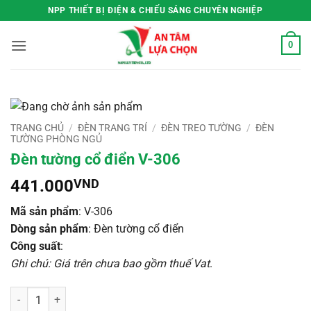
Bỏ
NPP THIẾT BỊ ĐIỆN & CHIẾU SÁNG CHUYÊN NGHIỆP
qua
nội
0
dung
TRANG CHỦ
/
ĐÈN TRANG TRÍ
/
ĐÈN TREO TƯỜNG
/
ĐÈN
TƯỜNG PHÒNG NGỦ
Đèn tường cổ điển V-306
441.000
VND
Mã sản phẩm
: V-306
Dòng sản phẩm
: Đèn tường cổ điển
Công suất
:
Ghi chú: Giá trên chưa bao gồm thuế Vat
.
Đèn tường cổ điển V-306 số lượng