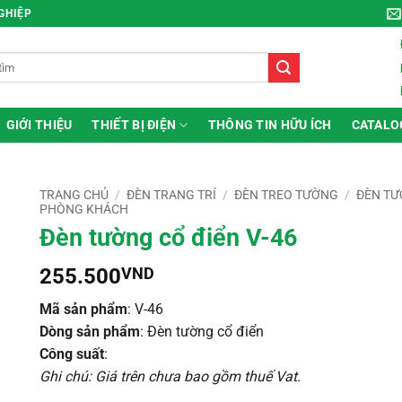
NGHIỆP
GIỚI THIỆU
THIẾT BỊ ĐIỆN
THÔNG TIN HỮU ÍCH
CATALO
TRANG CHỦ
/
ĐÈN TRANG TRÍ
/
ĐÈN TREO TƯỜNG
/
ĐÈN T
PHÒNG KHÁCH
Đèn tường cổ điển V-46
255.500
VND
Mã sản phẩm
: V-46
Dòng sản phẩm
: Đèn tường cổ điển
Công suất
:
Ghi chú: Giá trên chưa bao gồm thuế Vat
.