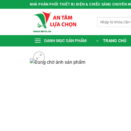
Bỏ
NHÀ PHÂN PHỐI THIẾT BỊ ĐIỆN & CHIẾU SÁNG CHUYÊN 
qua
nội
Tìm
dung
kiếm:
TRANG CHỦ
DANH MỤC SẢN PHẨM