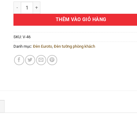
Đèn tường cổ điển V-46 số lượng
THÊM VÀO GIỎ HÀNG
SKU:
V-46
Danh mục:
Đèn Euroto
,
Đèn tường phòng khách