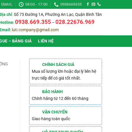
EMAIL
08:00 - 17:00
0938669355
Địa chỉ
:
Số 75 Đường 1A, Phường An Lạc, Quận Bình Tân
0938.669.355
028.22676.969
Hotline
:
–
Email
:
luti.company@gmail.com
GUE – BẢNG GIÁ
LIÊN HỆ
ƯỜNG
CHÍNH SÁCH GIÁ
Mua số lượng lớn hoặc đại lý liên hệ
trực tiếp để có giá tốt nhất.
BẢO HÀNH
Chính hãng từ 12 đến 60 tháng
VẬN CHUYỂN
Giao hàng toàn quốc