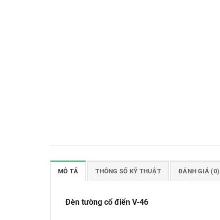
MÔ TẢ
THÔNG SỐ KỸ THUẬT
ĐÁNH GIÁ (0)
Đèn tường cổ điển V-46