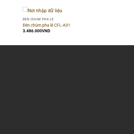
ĐÈN CHÙM PHA LÊ
Đèn chùm pha lê CFL-A31
3.486.000
VND