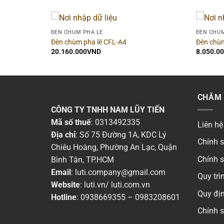
ĐÈN CHÙM PHA LÊ
ĐÈN CHÙM
Đèn chùm pha lê CFL-A4
Đèn chùm
20.160.000
VND
8.050.0
CHĂM 
CÔNG TY TNHH NAM LŨY TIẾN
Mã số thuế
: 0313492335
Liên hệ
Địa chỉ
: Số 75 Đường 1A, KDC Lý
Chính 
Chiêu Hoàng, Phường An Lạc, Quận
Chính 
Bình Tân, TP.HCM
Email
:
luti.company@gmail.com
Quy tr
Website
:
luti.vn
/
luti.com.vn
Quy địn
Hotline
:
0938669355
–
0983208601
Chính 