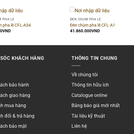
 PHA LÊ
ĐÈN CHÙM PHA LÊ
 pha lê CFL-A34
Đèn chùm pha lê CFL-A1
00
VND
41.860.000
VND
SÓC KHÁCH HÀNG
THÔNG TIN CHUNG
Về chúng tôi
sách bảo hành
Thông tin hữu ích
sách giao hàng
Catalogue online
ình mua hàng
Bảng báo giá mới nhất
h đổi & trả hàng
Tài liệu kỹ thuật
sách bảo mật
Liên hệ