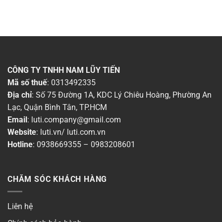
CÔNG TY TNHH NAM LŨY TIẾN
Mã số thuế
: 0313492335
Địa chỉ
: Số 75 Đường 1A, KDC Lý Chiêu Hoàng, Phường An
Lạc, Quận Bình Tân, TP.HCM
Email
:
luti.company@gmail.com
Website
:
luti.vn
/
luti.com.vn
Hotline
:
0938669355
–
0983208601
CHĂM SÓC KHÁCH HÀNG
Liên hệ