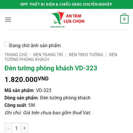
Bỏ
NPP THIẾT BỊ ĐIỆN & CHIẾU SÁNG CHUYÊN NGHIỆP
qua
nội
0
dung
TRANG CHỦ
/
ĐÈN TRANG TRÍ
/
ĐÈN TREO TƯỜNG
/
ĐÈN
TƯỜNG PHÒNG KHÁCH
Đèn tường phòng khách VD-323
1.820.000
VND
Mã sản phẩm
: VD-323
Dòng sản phẩm
: Đèn tường phòng khách
Công suất
: 5W.
Ghi chú: Giá trên chưa bao gồm thuế Vat
.
Đèn tường phòng khách VD-323 số lượng