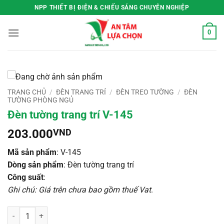
Bỏ
NPP THIẾT BỊ ĐIỆN & CHIẾU SÁNG CHUYÊN NGHIỆP
qua
nội
0
dung
TRANG CHỦ
/
ĐÈN TRANG TRÍ
/
ĐÈN TREO TƯỜNG
/
ĐÈN
TƯỜNG PHÒNG NGỦ
Đèn tường trang trí V-145
203.000
VND
Mã sản phẩm
: V-145
Dòng sản phẩm
: Đèn tường trang trí
Công suất
:
Ghi chú: Giá trên chưa bao gồm thuế Vat
.
Đèn tường trang trí V-145 số lượng