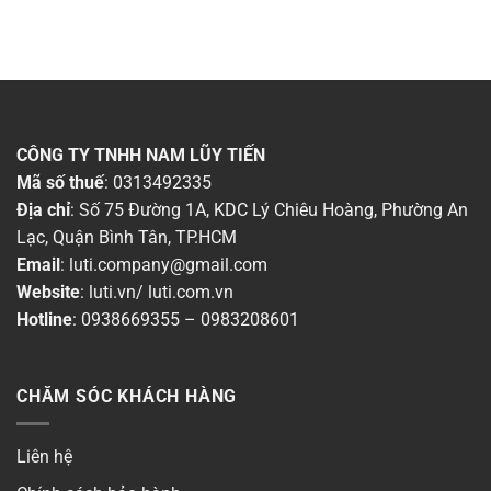
CÔNG TY TNHH NAM LŨY TIẾN
Mã số thuế
: 0313492335
Địa chỉ
: Số 75 Đường 1A, KDC Lý Chiêu Hoàng, Phường An
Lạc, Quận Bình Tân, TP.HCM
Email
:
luti.company@gmail.com
Website
:
luti.vn
/
luti.com.vn
Hotline
:
0938669355
–
0983208601
CHĂM SÓC KHÁCH HÀNG
Liên hệ