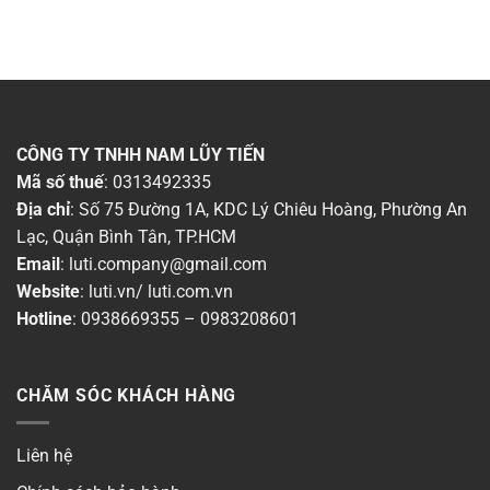
CÔNG TY TNHH NAM LŨY TIẾN
Mã số thuế
: 0313492335
Địa chỉ
: Số 75 Đường 1A, KDC Lý Chiêu Hoàng, Phường An
Lạc, Quận Bình Tân, TP.HCM
Email
:
luti.company@gmail.com
Website
:
luti.vn
/
luti.com.vn
Hotline
:
0938669355
–
0983208601
CHĂM SÓC KHÁCH HÀNG
Liên hệ