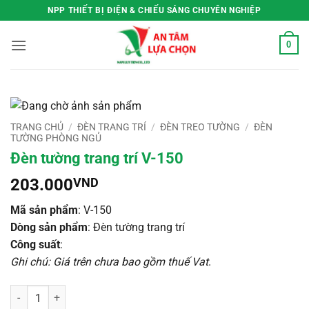
Bỏ
NPP THIẾT BỊ ĐIỆN & CHIẾU SÁNG CHUYÊN NGHIỆP
qua
nội
0
dung
TRANG CHỦ
/
ĐÈN TRANG TRÍ
/
ĐÈN TREO TƯỜNG
/
ĐÈN
TƯỜNG PHÒNG NGỦ
Đèn tường trang trí V-150
203.000
VND
Mã sản phẩm
: V-150
Dòng sản phẩm
: Đèn tường trang trí
Công suất
:
Ghi chú: Giá trên chưa bao gồm thuế Vat
.
Đèn tường trang trí V-150 số lượng