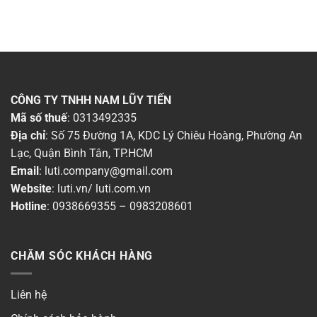
CÔNG TY TNHH NAM LŨY TIẾN
Mã số thuế
: 0313492335
Địa chỉ
: Số 75 Đường 1A, KDC Lý Chiêu Hoàng, Phường An
Lạc, Quận Bình Tân, TP.HCM
Email
:
luti.company@gmail.com
Website
:
luti.vn
/
luti.com.vn
Hotline
:
0938669355
–
0983208601
CHĂM SÓC KHÁCH HÀNG
Liên hệ