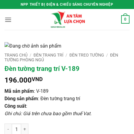
Bỏ
NPP THIẾT BỊ ĐIỆN & CHIẾU SÁNG CHUYÊN NGHIỆP
qua
nội
0
dung
TRANG CHỦ
/
ĐÈN TRANG TRÍ
/
ĐÈN TREO TƯỜNG
/
ĐÈN
TƯỜNG PHÒNG NGỦ
Đèn tường trang trí V-189
196.000
VND
Mã sản phẩm
: V-189
Dòng sản phẩm
: Đèn tường trang trí
Công suất
:
Ghi chú: Giá trên chưa bao gồm thuế Vat
.
Đèn tường trang trí V-189 số lượng