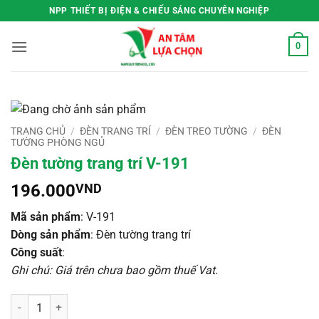
Bỏ
NPP THIẾT BỊ ĐIỆN & CHIẾU SÁNG CHUYÊN NGHIỆP
qua
nội
0
dung
TRANG CHỦ
/
ĐÈN TRANG TRÍ
/
ĐÈN TREO TƯỜNG
/
ĐÈN
TƯỜNG PHÒNG NGỦ
Đèn tường trang trí V-191
196.000
VND
Mã sản phẩm
: V-191
Dòng sản phẩm
: Đèn tường trang trí
Công suất
:
Ghi chú: Giá trên chưa bao gồm thuế Vat
.
Đèn tường trang trí V-191 số lượng