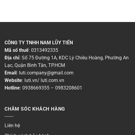
CÔNG TY TNHH NAM LŨY TIẾN
Mã số thuế
: 0313492335
Địa chỉ
: Số 75 Đường 1A, KDC Lý Chiêu Hoàng, Phường An
Lạc, Quận Bình Tân, TP.HCM
Email
:
luti.company@gmail.com
Website
:
luti.vn
/
luti.com.vn
Hotline
:
0938669355
–
0983208601
CHĂM SÓC KHÁCH HÀNG
Liên hệ