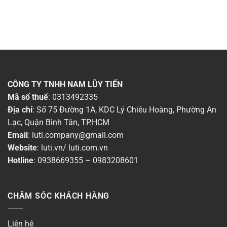
CÔNG TY TNHH NAM LŨY TIẾN
Mã số thuế
: 0313492335
Địa chỉ
: Số 75 Đường 1A, KDC Lý Chiêu Hoàng, Phường An
Lạc, Quận Bình Tân, TP.HCM
Email
:
luti.company@gmail.com
Website
:
luti.vn
/
luti.com.vn
Hotline
:
0938669355
–
0983208601
CHĂM SÓC KHÁCH HÀNG
Liên hệ