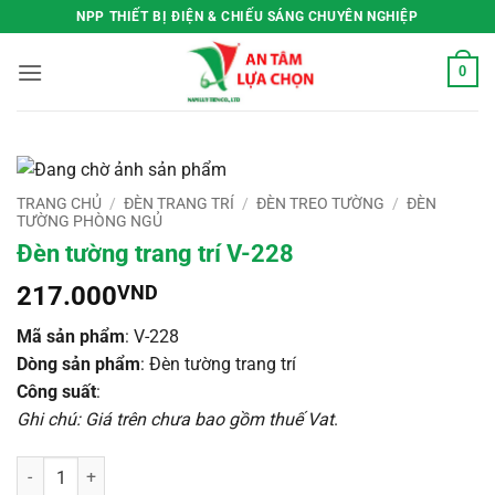
Bỏ
NPP THIẾT BỊ ĐIỆN & CHIẾU SÁNG CHUYÊN NGHIỆP
qua
nội
0
dung
TRANG CHỦ
/
ĐÈN TRANG TRÍ
/
ĐÈN TREO TƯỜNG
/
ĐÈN
TƯỜNG PHÒNG NGỦ
Đèn tường trang trí V-228
217.000
VND
Mã sản phẩm
: V-228
Dòng sản phẩm
: Đèn tường trang trí
Công suất
:
Ghi chú: Giá trên chưa bao gồm thuế Vat
.
Đèn tường trang trí V-228 số lượng