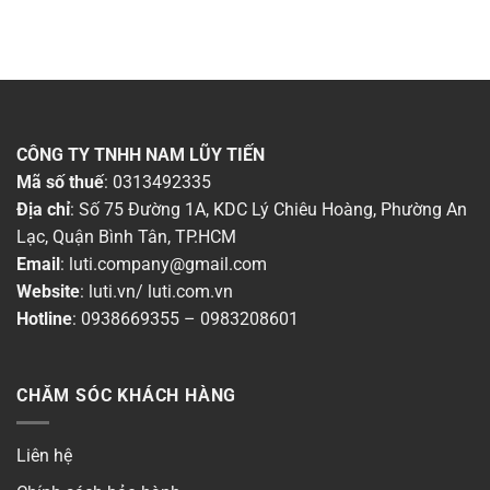
CÔNG TY TNHH NAM LŨY TIẾN
Mã số thuế
: 0313492335
Địa chỉ
: Số 75 Đường 1A, KDC Lý Chiêu Hoàng, Phường An
Lạc, Quận Bình Tân, TP.HCM
Email
:
luti.company@gmail.com
Website
:
luti.vn
/
luti.com.vn
Hotline
:
0938669355
–
0983208601
CHĂM SÓC KHÁCH HÀNG
Liên hệ