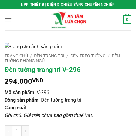
Bỏ
NPP THIẾT BỊ ĐIỆN & CHIẾU SÁNG CHUYÊN NGHIỆP
qua
nội
0
dung
TRANG CHỦ
/
ĐÈN TRANG TRÍ
/
ĐÈN TREO TƯỜNG
/
ĐÈN
TƯỜNG PHÒNG NGỦ
Đèn tường trang trí V-296
294.000
VND
Mã sản phẩm
: V-296
Dòng sản phẩm
: Đèn tường trang trí
Công suất
:
Ghi chú: Giá trên chưa bao gồm thuế Vat
.
Đèn tường trang trí V-296 số lượng