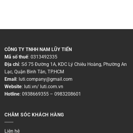
CÔNG TY TNHH NAM LŨY TIẾN
Mã số thuế
: 0313492335
Địa chỉ
: Số 75 Đường 1A, KDC Lý Chiêu Hoàng, Phường An
Lạc, Quận Bình Tân, TP.HCM
Email
:
luti.company@gmail.com
Website
:
luti.vn
/
luti.com.vn
Hotline
:
0938669355
–
0983208601
CHĂM SÓC KHÁCH HÀNG
Liên hệ