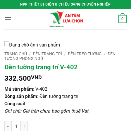
Bỏ
NPP THIẾT BỊ ĐIỆN & CHIẾU SÁNG CHUYÊN NGHIỆP
qua
nội
0
dung
TRANG CHỦ
/
ĐÈN TRANG TRÍ
/
ĐÈN TREO TƯỜNG
/
ĐÈN
TƯỜNG PHÒNG NGỦ
Đèn tường trang trí V-402
332.500
VND
Mã sản phẩm
: V-402
Dòng sản phẩm
: Đèn tường trang trí
Công suất
:
Ghi chú: Giá trên chưa bao gồm thuế Vat
.
Đèn tường trang trí V-402 số lượng