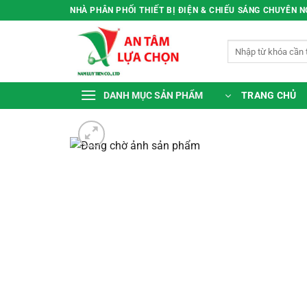
Bỏ
NHÀ PHÂN PHỐI THIẾT BỊ ĐIỆN & CHIẾU SÁNG CHUYÊN 
qua
nội
Tìm
dung
kiếm:
TRANG CHỦ
DANH MỤC SẢN PHẨM