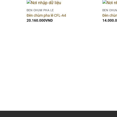
ĐÈN CHÙM PHA LÊ
ĐÈN CHÙM
Đèn chùm pha lê CFL-A4
Đèn chùm
20.160.000
VND
14.000.