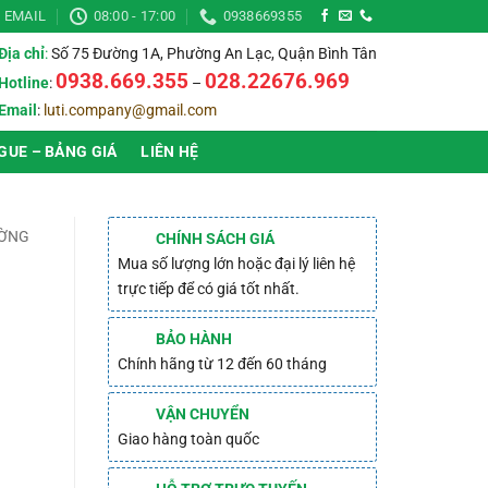
EMAIL
08:00 - 17:00
0938669355
Địa chỉ
:
Số 75 Đường 1A, Phường An Lạc, Quận Bình Tân
0938.669.355
028.22676.969
Hotline
:
–
Email
:
luti.company@gmail.com
GUE – BẢNG GIÁ
LIÊN HỆ
ƯỜNG
CHÍNH SÁCH GIÁ
Mua số lượng lớn hoặc đại lý liên hệ
trực tiếp để có giá tốt nhất.
BẢO HÀNH
Chính hãng từ 12 đến 60 tháng
VẬN CHUYỂN
Giao hàng toàn quốc