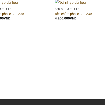
 PHA LÊ
ĐÈN CHÙM PHA LÊ
 pha lê CFL-A38
Đèn chùm pha lê CFL-A45
000
VND
4.200.000
VND