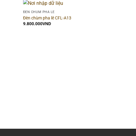
ĐÈN CHÙM PHA LÊ
Đèn chùm pha lê CFL-A13
9.800.000
VND