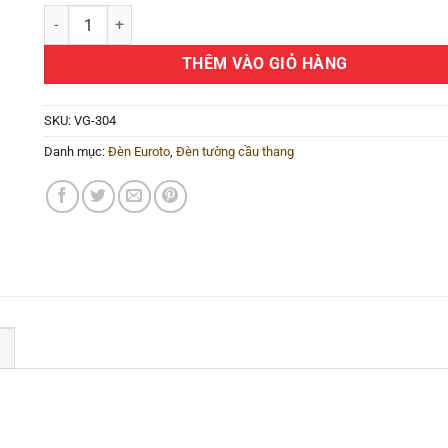
Đèn tường cầu thang VG-304 số lượng
THÊM VÀO GIỎ HÀNG
SKU:
VG-304
Danh mục:
Đèn Euroto
,
Đèn tường cầu thang