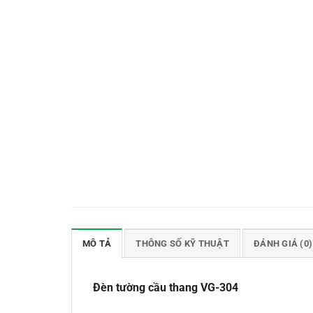
MÔ TẢ
THÔNG SỐ KỸ THUẬT
ĐÁNH GIÁ (0)
Đèn tường cầu thang VG-304