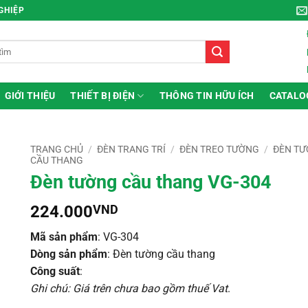
NGHIỆP
GIỚI THIỆU
THIẾT BỊ ĐIỆN
THÔNG TIN HỮU ÍCH
CATALO
TRANG CHỦ
/
ĐÈN TRANG TRÍ
/
ĐÈN TREO TƯỜNG
/
ĐÈN T
CẦU THANG
Đèn tường cầu thang VG-304
224.000
VND
Mã sản phẩm
: VG-304
Dòng sản phẩm
: Đèn tường cầu thang
Công suất
:
Ghi chú: Giá trên chưa bao gồm thuế Vat
.