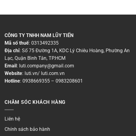
CÔNG TY TNHH NAM LŨY TIẾN
Mã số thuế
: 0313492335
Địa chỉ
: Số 75 Đường 1A, KDC Lý Chiêu Hoàng, Phường An
Lạc, Quận Bình Tân, TP.HCM
Email
:
luti.company@gmail.com
Website
:
luti.vn
/
luti.com.vn
Hotline
:
0938669355
–
0983208601
CHĂM SÓC KHÁCH HÀNG
Liên hệ
Chính sách bảo hành